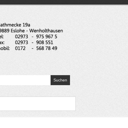
Montageser
Eslohe
Detlev
Baldeau
Trockenbau,
Bodenbeläge,
Suchen
Raumausstattung,
Gefachsanierung