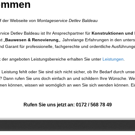
kommen
f der Webseite von
Montageservice Detlev Baldeau
vice Detlev Baldeau ist Ihr Ansprechpartner für
Konstruktionen und 
t „
Bauwesen & Renovierung
„. Jahrelange Erfahrungen in den unters
d Garant für professionelle, fachgerechte und ordentliche Ausführung
k der angeboten Leistungsbereiche erhalten Sie unter
Leistungen
.
Leistung fehlt oder Sie sind sich nicht sicher, ob Ihr Bedarf durch uns
? Dann rufen Sie uns doch einfach an und schildern Ihre Wünsche. W
en können, wissen wir womöglich an wen Sie sich wenden können. Ein
Rufen Sie uns jetzt an: 0172 / 568 78 49
v Baldeau
. All Rights Reserved.