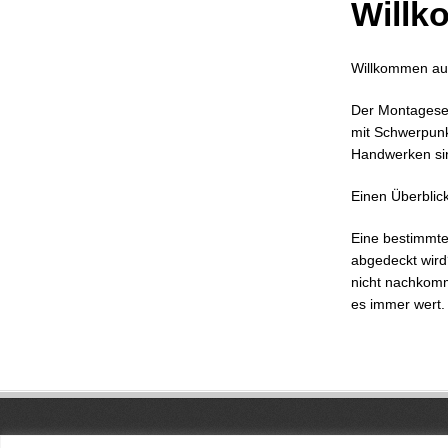
Will
Willkommen au
Der Montageser
mit Schwerpunk
Handwerken sin
Einen Überblic
Eine bestimmte 
abgedeckt wird
nicht nachkomm
es immer wert.
Copyright © 2026
Montageservice Eslohe Detle