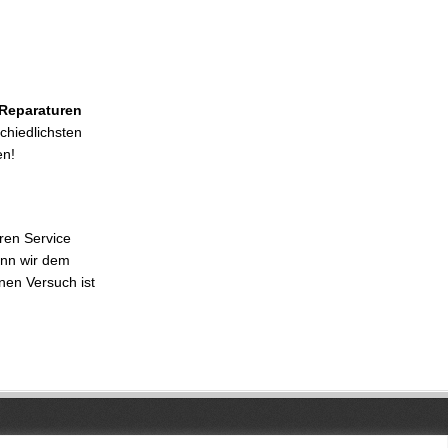
Reparaturen
chiedlichsten
en!
eren Service
enn wir dem
en Versuch ist
Powered by:
WordPress
| Theme:
Simple Catch